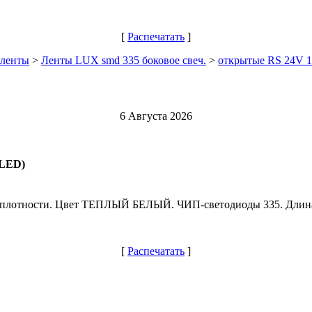
[
Распечатать
]
 ленты
>
Ленты LUX smd 335 боковое свеч.
>
открытые RS 24V 1
6 Августа 2026
 LED)
й плотности. Цвет ТЕПЛЫЙ БЕЛЫЙ. ЧИП-светодиоды 335. Длина
[
Распечатать
]